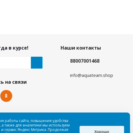
да в курсе!
Наши контакты
88007001468
info@aquateam.shop
ь на связи
ия работы сайта, повышения удобства
 а также для аналитики мы используем
 и сервис Яндекс Метрика. Продолжая
Хорошо