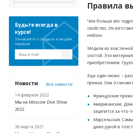
Правила вы
Чем больше вес гидро
Будьте всегда в
свойство. Их изготав
курсе!
нейлон.
Узнавайте о скидках и акциях
первым
Модели из эластичной
охотой. Эти материал
приобретением. Грузо
Еще один нюанс – рас
Новости
пряжки. Они отличают
Все новости
14 февраля 2022
Французские пряжк
Мы на Moscow Dive Show
Американские. Дли
2022
зацепится за что-т
Марсельская. Самы
30 марта 2021
даже рукой в толст