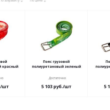
По алфавиту
По цене
овой
Пояс грузовой
По
й красный
полиуретановый зеленый
полиур
но
Достаточно
.
/шт
5 103
руб.
/шт
5 