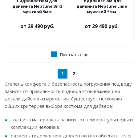
Гидрокостюм для
Гидрокостюм для
дайвинга Neptune Bird
дайвинга Neptune Lime
мужской 5мм
мужской 5мм
ультраспан/ультраспан
ультраспан/ультраспан
от
29 490 руб.
от
29 490 руб.
Показать еще
1
2
Степень комфорта и безопасность погружения под воду
зависят от правильности подбора этой важнейшей
детали дайвинг-снаряжения. Существует несколько
общих критериев выбора костюма для дайвера:
толщина материала – зависит от температуры воды и
комплекции человека;
размер – гидрокостюм должен плотно облегать тело,