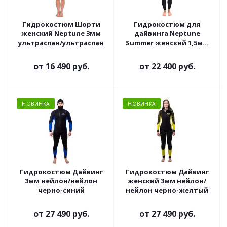
Гидрокостюм Шорти
Гидрокостюм для
женский Neptune 3мм
дайвинга Neptune
ультраспан/ультраспан
Summer женский 1,5мм
ультраспан/ультраспан
от
16 490 руб.
от
22 400 руб.
НОВИНКА
НОВИНКА
Гидрокостюм Дайвинг
Гидрокостюм Дайвинг
3мм нейлон/нейлон
женский 3мм нейлон/
черно-синий
нейлон черно-желтый
от
27 490 руб.
от
27 490 руб.