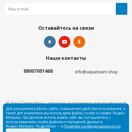
Оставайтесь на связи
Наши контакты
88007001468
info@aquateam.shop
© AquaTeam.shop – магазин снаряжения для подводной
Для улучшения работы сайта, повышения удобства пользования, а
охоты и дайвинга, 2026
Пользовательское соглашение
также для аналитики мы используем файлы cookie и сервис Яндекс
Метрика. Продолжая использовать сайт, вы соглашаетесь с
использованием cookie-файлов и передачей данных в
Яндекс.Метрику. Подробнее — в
Политике конфиденциальности
.